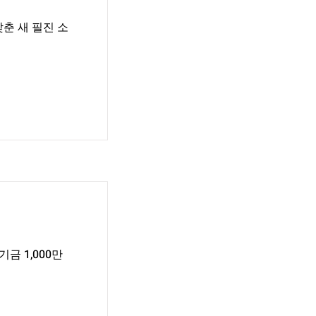
갖춘 새 필진 소
금 1,000만