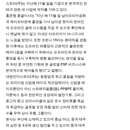
스트리(주)는 지난해 11월 말을 기점으로 본격적인 핀
테크 관련 새 사업에 박차를 가하고 있다.
홍준형 총괄이사는 “지난 해 11월 말 남아프리카공화
국 케이프타운에 출장을 가서 남아공 현지의 온라인
과 오프라인 결제 시스템을 직접 두 눈으로 확인해보
니 옛날에 제가 알고 지내던 아프리카가 아니구나라
는 느낌을 받았다. 또한 코로나 19라는 팬데믹을 경험
한 이후에는 오프라인 유통망의 근본적인 불완전한
메커니즘을 극복하기 위해서는 오프라인과 온라인 유
통망을 동시 구축하여 병행 필요하다는 생각을 절실
히 하던 중 우연한 기회에 본 글로벌 PSP 비즈니스에
본격적으로 뛰어들게 됐다”고 말했다.
대방인더스트리(주)는 동종업계 최고 품질을 자랑하
는 프리미엄 산업용 테이프 제조업체이다. 산업용 테
이프뿐만이 아닌 스트레치필름(랩), PP&PE 폴리백,
카톤박스 등의 전반적인 포장재와 발전기류, 그리고
중고차·중고 모터사이클과 같은 운수 장비류를 폭넓
게 취급하는 글로벌 포장 제품·일반 소비재 전문 제조·
수출 무역 상사 유통 그룹이다.
본사는 부산에 소재하고 있으며 충남 아산, 중국 태주
와 심천 등 3곳에 생산 법인을 두고 있으며 중국 태주