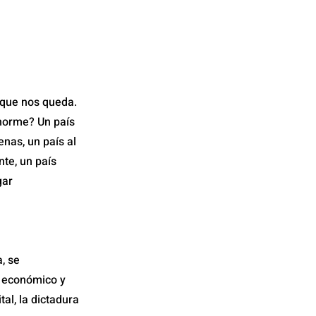
a que nos queda.
enorme? Un país
nas, un país al
te, un país
gar
, se
e económico y
tal, la dictadura