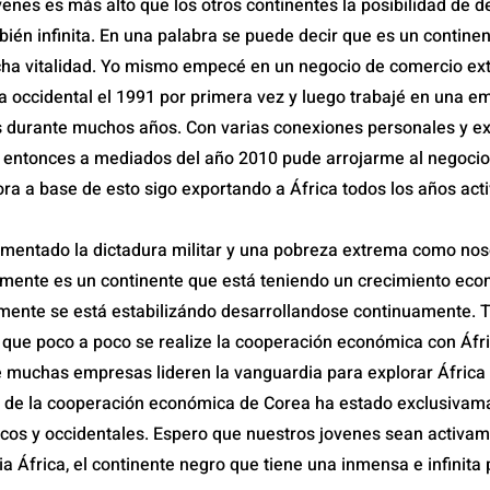
enes es más alto que los otros continentes la posibilidad de d
mbién infinita. En una palabra se puede decir que es un conti
ha vitalidad. Yo mismo empecé en un negocio de comercio ext
ca occidental el 1991 por primera vez y luego trabajé en una e
 durante muchos años. Con varias conexiones personales y e
entonces a mediados del año 2010 pude arrojarme al negocio
a a base de esto sigo exportando a África todos los años act
imentado la dictadura militar y una pobreza extrema como nos
ente es un continente que está teniendo un crecimiento eco
camente se está estabilizándo desarrollandose continuamente. 
 que poco a poco se realize la cooperación económica con Áfri
 muchas empresas lideren la vanguardia para explorar África
 de la cooperación económica de Corea ha estado exclusivama
ticos y occidentales. Espero que nuestros jovenes sean activa
a África, el continente negro que tiene una inmensa e infinita 