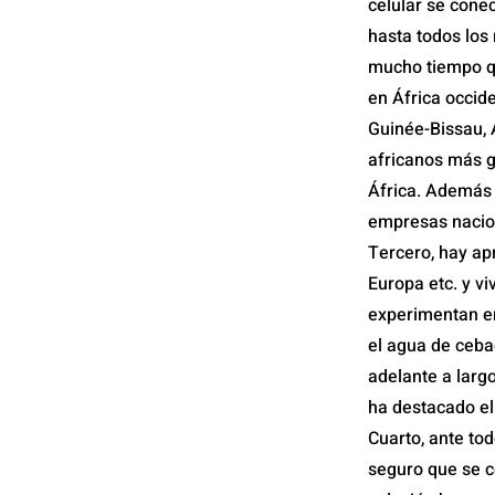
celular se cone
hasta todos los
mucho tiempo qu
en África occide
Guinée-Bissau, 
africanos más g
África. Además
empresas nacion
Tercero, hay ap
Europa etc. y vi
experimentan en
el agua de ceba
adelante a larg
ha destacado el 
Cuarto, ante to
seguro que se c