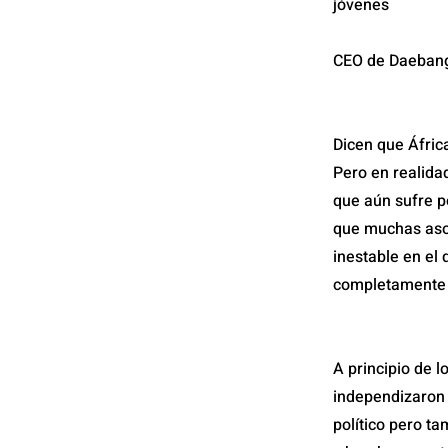
jóvenes
CEO de Daebang 
Dicen que África
Pero en realida
que aún sufre p
que muchas asoc
inestable en el
completamente q
A principio de 
independizaron 
político pero ta