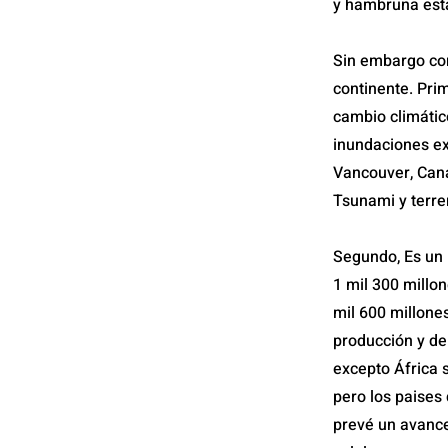
y hambruna está
Sin embargo con
continente. Pri
cambio climátic
inundaciones ex
Vancouver, Cana
Tsunami y terr
Segundo, Es un 
1 mil 300 millo
mil 600 millone
producción y de
excepto África s
pero los paises 
prevé un avance