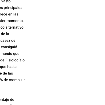
l vasto
es principales
rece en las
quier momento,
ico alternativo
 de la
scasez de
 consiguió
el mundo que
de Fisiología o
 que hasta
e de las
9% de cromo, un
entaje de