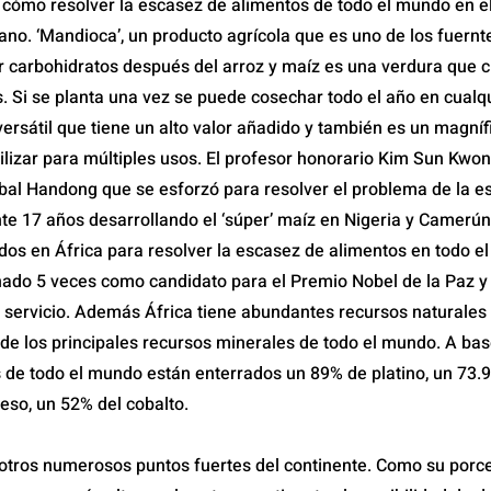
 cómo resolver la escasez de alimentos de todo el mundo en e
ano. ‘Mandioca’, un producto agrícola que es uno de los fuernt
r carbohidratos después del arroz y maíz es una verdura que c
s. Si se planta una vez se puede cosechar todo el año en cual
ersátil que tiene un alto valor añadido y también es un magníf
ilizar para múltiples usos. El profesor honorario Kim Sun Kwon
bal Handong que se esforzó para resolver el problema de la e
te 17 años desarrollando el ‘súper’ maíz en Nigeria y Camerún
dos en África para resolver la escasez de alimentos en todo 
ado 5 veces como candidato para el Premio Nobel de la Paz y 
 servicio. Además África tiene abundantes recursos naturales
 de los principales recursos minerales de todo el mundo. A bas
s de todo el mundo están enterrados un 89% de platino, un 73.
so, un 52% del cobalto.
otros numerosos puntos fuertes del continente. Como su porc