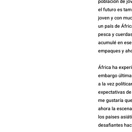
población de jóv
el futuro es ta
joven y con muc
un país de Áfri
pesca y cuerdas
acumulé en ese 
empaques y ahor
África ha exper
embargo últimam
a la vez políti
expectativas de
me gustaría que
ahora la escena
los paises asiá
desafiantes haci