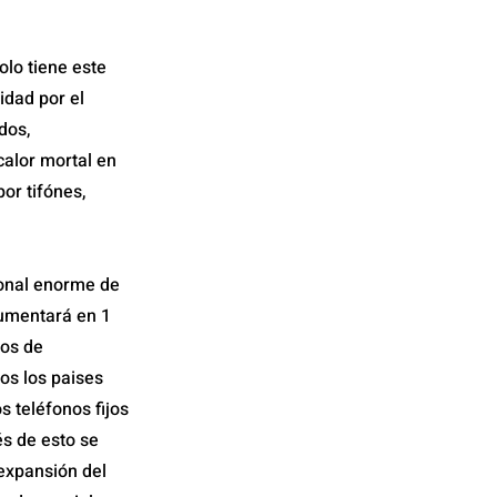
lo tiene este
idad por el
dos,
calor mortal en
or tifónes,
ional enorme de
aumentará en 1
nos de
os los paises
s teléfonos fijos
és de esto se
 expansión del