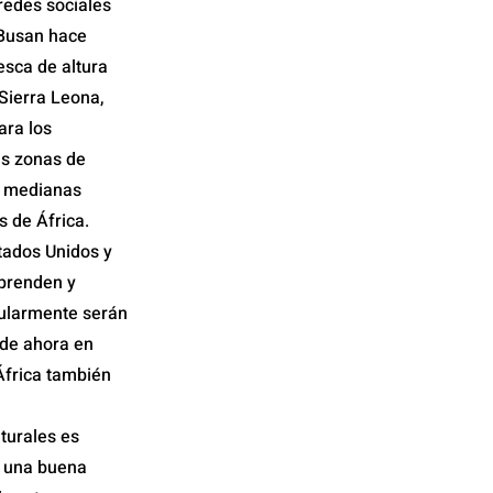
redes sociales
 Busan hace
esca de altura
 Sierra Leona,
ara los
as zonas de
y medianas
 de África.
tados Unidos y
aprenden y
gularmente serán
 de ahora en
África también
turales es
á una buena