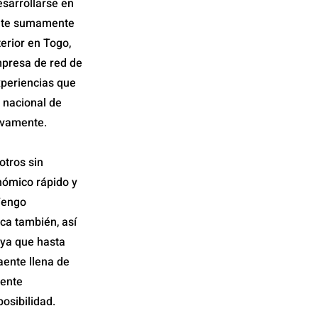
esarrollarse en
nente sumamente
erior en Togo,
mpresa de red de
xperiencias que
 nacional de
ivamente.
otros sin
nómico rápido y
Tengo
ca también, así
 ya que hasta
ente llena de
mente
posibilidad.