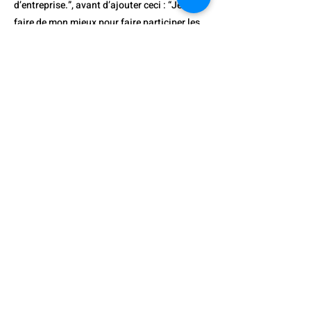
d’entreprise.”, avant d’ajouter ceci : “Je vais
faire de mon mieux pour faire participer les
alumni et les amis de l’université à la
campagne du “Centenaire de l’université
Dong-A".
Depuis 1990, l’époque où un petit nombre de
Coréens faisaient du commerce avec
l’Afrique, James Hong, qualifié d’expert de
l'Afrique, est actif dans l’exportation des
articles aussi variés qu’essentiels pour
l’industrie : ruban adhésifs OPP
(indispensables à la fabrication
industrielle), filets de pêche, cordes,
générateurs électriques, ou voitures
d’occasion. De plus, il s’intéresse à différents
projets à caractère social et mène une
activité de mécénat pour aider l’Afrique de