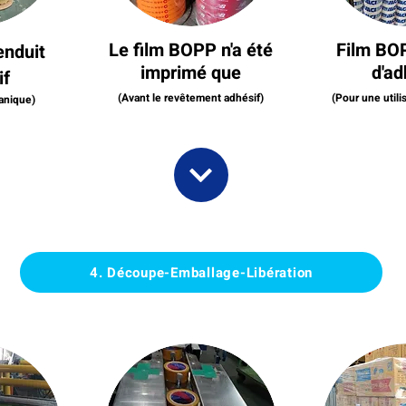
Le film BOPP n'a été
Film BO
enduit
imprimé que
d'ad
if
(Avant le revête
ment adhésif)
(Pour une utili
an
ique)
4. Découpe-Emballage-Libération