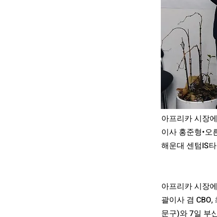
아프리카 시장에
이사 홍준형•오
해운대 센텀IS타
아프리카 시장에
괄이사 겸 CB
문구)와 7일 부