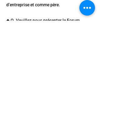
d’entreprise et comme père.
◆ Q. Veuillez nous présenter le Forum
économique Dong-A, dans lequel vous êtes
activement impliqué.
R. Hong Il-suk, PDG
Le Forum économique Dong-A est le plus
grand forum d’affaires de la région de Busan
et du Gyeongnam. Il a été fondé grâce aux
efforts des anciens élèves de l’Université
Dong-A, sous l’impulsion notamment de
Park Soon-ho, ancien président du groupe
Sejeong, et de Kwon Oh-chang, ancien
président de l’Université Dong-A.
J’ai occupé le poste de premier vice-
président du forum lors de sa création et j’y