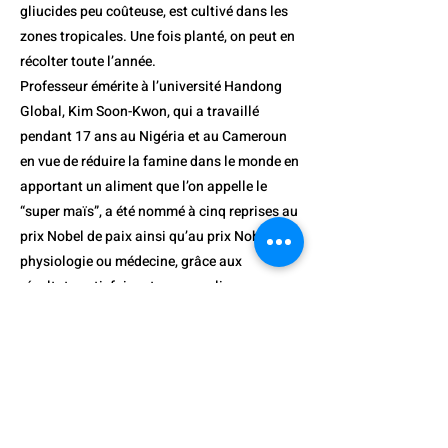
gliucides peu coûteuse, est cultivé dans les
zones tropicales. Une fois planté, on peut en
récolter toute l’année.
Professeur émérite à l’université Handong
Global, Kim Soon-Kwon, qui a travaillé
pendant 17 ans au Nigéria et au Cameroun
en vue de réduire la famine dans le monde en
apportant un aliment que l’on appelle le
“super maïs”, a été nommé à cinq reprises au
prix Nobel de paix ainsi qu’au prix Nobel de
physiologie ou médecine, grâce aux
résultats satisfaisants accomplis en
Afrique. Un autre atout du continent africain,
il dispose de riches ressources naturelles
que l’on estime représenter un tiers du
niveau mondial pour ce qui est des minerais.
En particulier, le platine représente 89%, le
chromium 73.9%, le manganese 61% et le