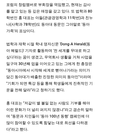
포럼의 창립멤버로 부회장을 역임했고, 현재는 감사
를 맡고 있는 등 깊은 애정을 갖고 있다. 또 법학과 80
학번인 홍 대표는 아들(관광경영학과 11학번)과 친누
나(사학과 78학번)도 동아대 동문인 그야말로 '동아
가족'의 표상이다.
법학과 재학 시절 학내 영자신문 'Dong-A Herald(동
아 헤럴드)' 기자로 활동하며 '전 세계를 무대로 하고
싶다'라는 꿈이 생겼고, 무역회사 생활을 거쳐 사업을
일구며 30년째 업을 이어오고 있는 그에게 한 총장은
"동아시아에서 시작해 세계로 뻗어나가라는 의미가
담긴 동아대가 배출한 진정한 의미의 동아인"이라며
"기회가 되면 특강 등을 통해 학생들에게 진취적인 기
운을 전해 달라"라고 청하기도 했다.
홍 대표는 "저같이 별 볼일 없는 사람도 기부를 해야
이런 문화가 더 널리 퍼지지 않겠냐"라고 겸손히 말하
며 "동문과 지인들이 '동아 100년 동행' 캠페인에 더
많이 참여할 수 있도록 힘닿는 대로 최선을 다하겠
다"라고 했다.