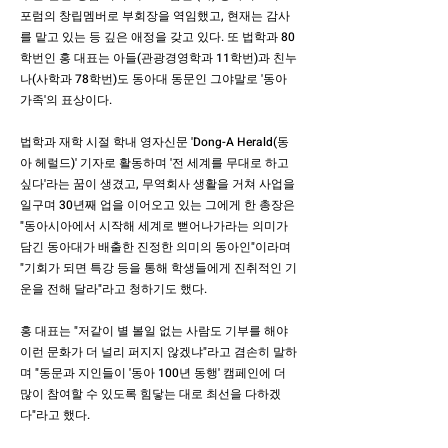
포럼의 창립멤버로 부회장을 역임했고, 현재는 감사
를 맡고 있는 등 깊은 애정을 갖고 있다. 또 법학과 80
학번인 홍 대표는 아들(관광경영학과 11학번)과 친누
나(사학과 78학번)도 동아대 동문인 그야말로 '동아
가족'의 표상이다.
법학과 재학 시절 학내 영자신문 'Dong-A Herald(동
아 헤럴드)' 기자로 활동하며 '전 세계를 무대로 하고
싶다'라는 꿈이 생겼고, 무역회사 생활을 거쳐 사업을
일구며 30년째 업을 이어오고 있는 그에게 한 총장은
"동아시아에서 시작해 세계로 뻗어나가라는 의미가
담긴 동아대가 배출한 진정한 의미의 동아인"이라며
"기회가 되면 특강 등을 통해 학생들에게 진취적인 기
운을 전해 달라"라고 청하기도 했다.
홍 대표는 "저같이 별 볼일 없는 사람도 기부를 해야
이런 문화가 더 널리 퍼지지 않겠냐"라고 겸손히 말하
며 "동문과 지인들이 '동아 100년 동행' 캠페인에 더
많이 참여할 수 있도록 힘닿는 대로 최선을 다하겠
다"라고 했다.