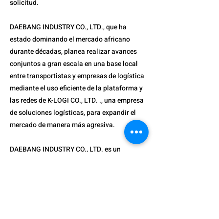
solicitud.
DAEBANG INDUSTRY CO., LTD., que ha
estado dominando el mercado africano
durante décadas, planea realizar avances
conjuntos a gran escala en una base local
entre transportistas y empresas de logística
mediante el uso eficiente de la plataforma y
las redes de K-LOGI CO., LTD. ., una empresa
de soluciones logísticas, para expandir el
mercado de manera más agresiva.
DAEBANG INDUSTRY CO., LTD. es un
fabricante de cintas adhesivas industriales
premium que cuenta con la más alta calidad
en la industria. Es un grupo global
especializado en la fabricación, exportación
y distribución comercial de productos de