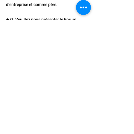
d’entreprise et comme père.
◆ Q. Veuillez nous présenter le Forum
économique Dong-A, dans lequel vous êtes
activement impliqué.
R. Hong Il-suk, PDG
Le Forum économique Dong-A est le plus
grand forum d’affaires de la région de Busan
et du Gyeongnam. Il a été fondé grâce aux
efforts des anciens élèves de l’Université
Dong-A, sous l’impulsion notamment de
Park Soon-ho, ancien président du groupe
Sejeong, et de Kwon Oh-chang, ancien
président de l’Université Dong-A.
J’ai occupé le poste de premier vice-
président du forum lors de sa création et j’y