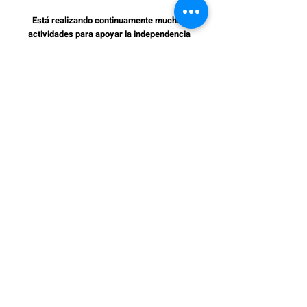
Está realizando continuamente muchas
actividades para apoyar la independencia
económica de África y como aprecia el medio
ambiente global busca y desarrolla productos
sostenibles sin cesar.
DAEBANG INDUSTRY CO., LTD.
Suministrará continuamente productos seguros
e impecables que la gente de todo el mundo
pueda confiar, y de esta forma se desarrollará
como la empresa n.º1 mundial especializada en